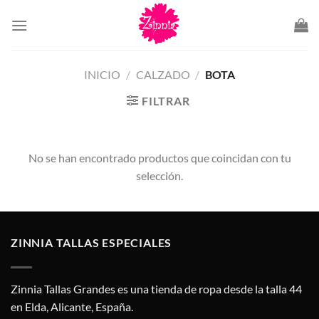
Saltar
al
contenido
INICIO
/
CALZADO
/
BOTA
FILTRAR
No se han encontrado productos que coincidan con tu
selección.
ZINNIA TALLAS ESPECIALES
Zinnia Tallas Grandes es una tienda de ropa desde la talla 44
en Elda, Alicante, España.