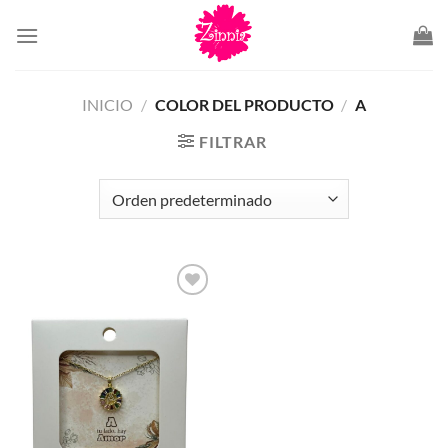
Saltar
al
contenido
INICIO
/
COLOR DEL PRODUCTO
/
A
FILTRAR
Añadir
a la
lista de
deseos