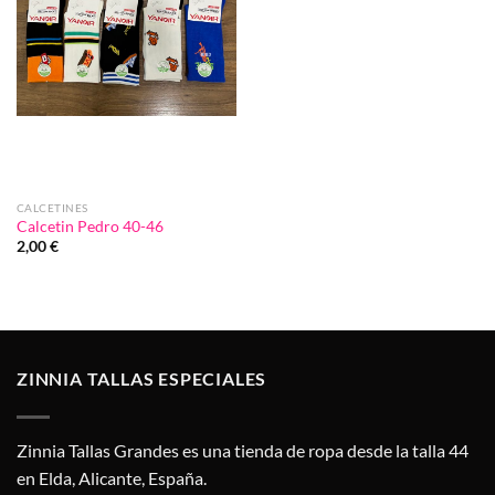
CALCETINES
Calcetin Pedro 40-46
2,00
€
ZINNIA TALLAS ESPECIALES
Zinnia Tallas Grandes es una tienda de ropa desde la talla 44
en Elda, Alicante, España.