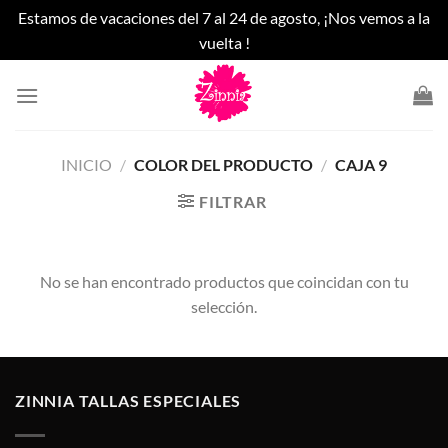
Estamos de vacaciones del 7 al 24 de agosto, ¡Nos vemos a la
vuelta !
Saltar
al
contenido
INICIO
/
COLOR DEL PRODUCTO
/
CAJA 9
FILTRAR
No se han encontrado productos que coincidan con tu
selección.
ZINNIA TALLAS ESPECIALES