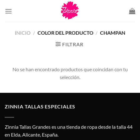
Saltar
al
contenido
INICIO
/
COLOR DEL PRODUCTO
/
CHAMPAN
FILTRAR
No se han encontrado productos que coincidan con tu
selección.
ZINNIA TALLAS ESPECIALES
Zinnia Tallas Grandes es una tienda de ropa desde la talla 44
en Elda, Alicante, España.