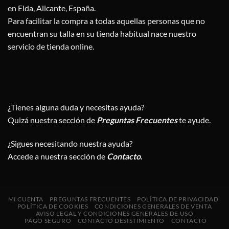
en
en Elda, Alicante, España.
la
Para facilitar la compra a todas aquellas personas que no
página
encuentran su talla en su tienda habitual nace nuestro
de
servicio de tienda online.
producto
¿Tienes alguna duda y necesitas ayuda?
Quizá nuestra sección de
Preguntas Frecuentes
te ayude.
¿Sigues necesitando nuestra ayuda?
Accede a nuestra sección de
Contacto
.
MI CUENTA
PREGUNTAS FRECUENTES
POLÍTICA DE PRIVACIDAD
POLÍTICA DE COOKIES
CONDICIONES GENERALES DE VENTA
AVISO LEGAL Y CONDICIONES GENERALES DE USO
PAGO SEGURO
CONTACTO DESISTIMIENTO
CONTACTO