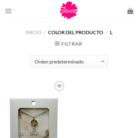
Saltar
al
contenido
INICIO
/
COLOR DEL PRODUCTO
/
L
FILTRAR
Añadir
a la
lista de
deseos