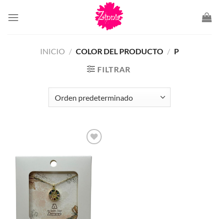
Saltar
al
contenido
INICIO
/
COLOR DEL PRODUCTO
/
P
FILTRAR
Añadir
a la
lista de
deseos