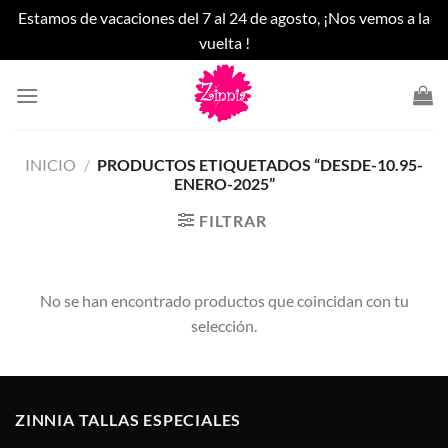
Estamos de vacaciones del 7 al 24 de agosto, ¡Nos vemos a la
vuelta !
Saltar
al
contenido
INICIO
/
PRODUCTOS ETIQUETADOS “DESDE-10.95-
ENERO-2025”
FILTRAR
No se han encontrado productos que coincidan con tu
selección.
ZINNIA TALLAS ESPECIALES