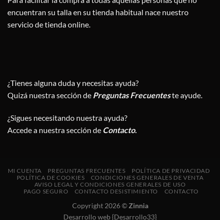
encuentran su talla en su tienda habitual nace nuestro
servicio de tienda online.
¿Tienes alguna duda y necesitas ayuda?
Quizá nuestra sección de
Preguntas Frecuentes
te ayude.
¿Sigues necesitando nuestra ayuda?
Accede a nuestra sección de
Contacto
.
MI CUENTA
PREGUNTAS FRECUENTES
POLÍTICA DE PRIVACIDAD
POLÍTICA DE COOKIES
CONDICIONES GENERALES DE VENTA
AVISO LEGAL Y CONDICIONES GENERALES DE USO
PAGO SEGURO
CONTACTO DESISTIMIENTO
CONTACTO
Copyright 2026 ©
Zinnia
Desarrollo web {Desarrollo33}