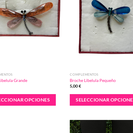
elegir
en
la
página
de
producto
MENTOS
COMPLEMENTOS
ibelula Grande
Broche Libelula Pequeño
5,00
€
Este
ECCIONAR OPCIONES
SELECCIONAR OPCIONE
producto
tiene
múltiples
variantes.
Añadir