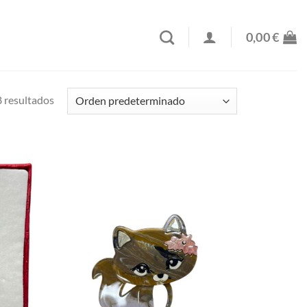
0,00
€
 resultados
Añadir
Añadir
a la
a la
lista de
lista de
deseos
deseos