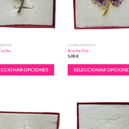
MENTOS
COMPLEMENTOS
Cariño
Broche Flor
5,00
€
Este
ECCIONAR OPCIONES
SELECCIONAR OPCIONE
producto
tiene
múltiples
variantes.
Añadir
Las
a la
lista de
opciones
deseos
se
pueden