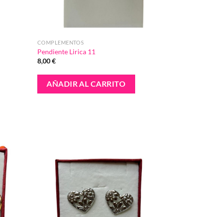
COMPLEMENTOS
Pendiente Lirica 11
8,00
€
AÑADIR AL CARRITO
Añadir
Añadir
a la
a la
lista de
lista de
deseos
deseos