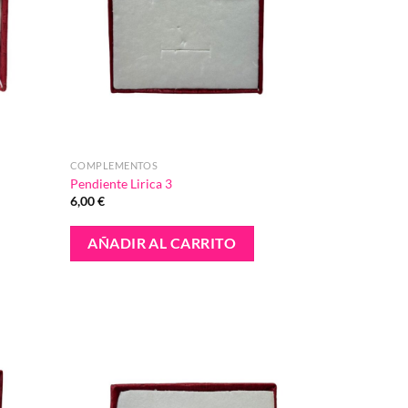
COMPLEMENTOS
Pendiente Lirica 3
6,00
€
AÑADIR AL CARRITO
Añadir
Añadir
a la
a la
lista de
lista de
deseos
deseos