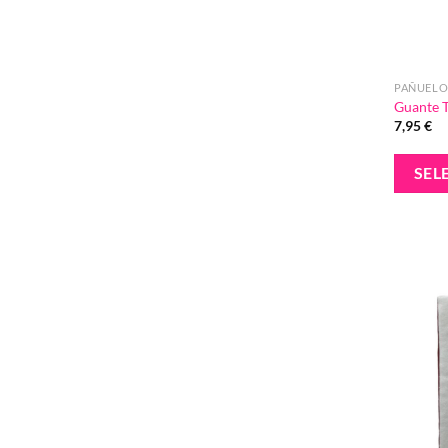
PAÑUELO
Guante 
7,95
€
SEL