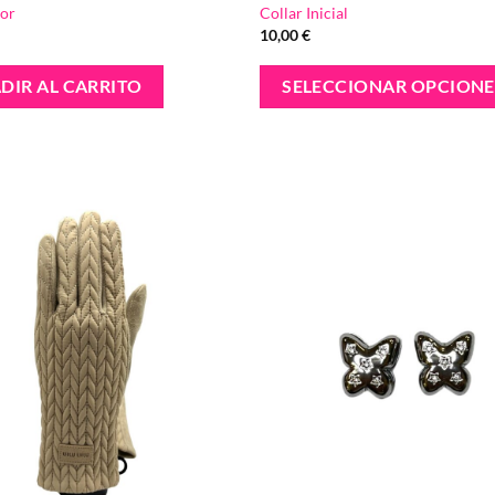
lor
Collar Inicial
10,00
€
DIR AL CARRITO
SELECCIONAR OPCIONE
Añadir
a la
lista de
deseos