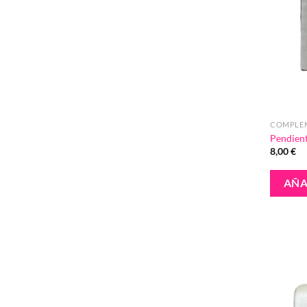
COMPLE
Pendient
8,00
€
AÑA