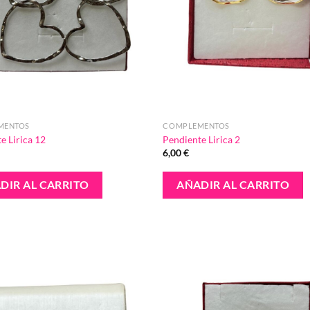
página
de
producto
MENTOS
COMPLEMENTOS
e Lirica 12
Pendiente Lirica 2
6,00
€
DIR AL CARRITO
AÑADIR AL CARRITO
Añadir
a la
lista de
deseos