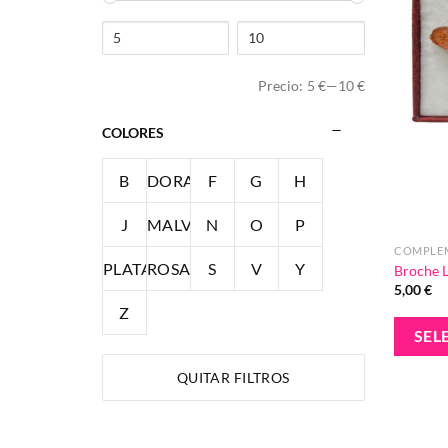
Precio:
5 €
—
10 €
COLORES
B
DORADO
F
G
H
J
MALVA
N
O
P
COMPLE
PLATA
ROSA
S
V
Y
Broche L
5,00
€
Z
SEL
QUITAR FILTROS