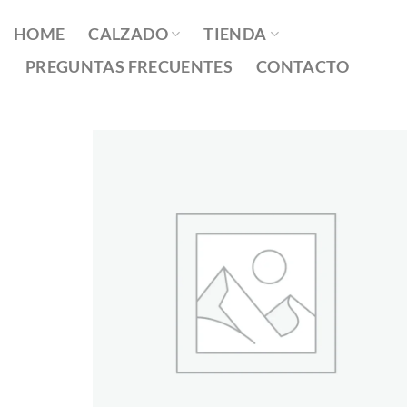
Saltar
al
HOME
CALZADO
TIENDA
contenido
PREGUNTAS FRECUENTES
CONTACTO
Añadir
a la
lista
de
deseos