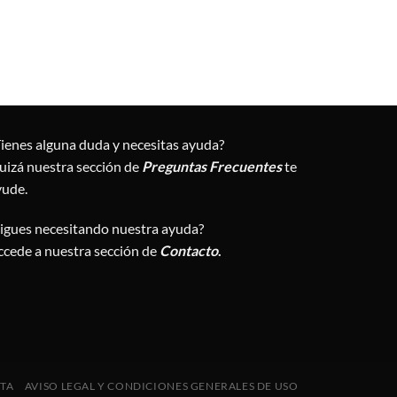
Tienes alguna duda y necesitas ayuda?
uizá nuestra sección de
Preguntas Frecuentes
te
yude.
Sigues necesitando nuestra ayuda?
ccede a nuestra sección de
Contacto
.
NTA
AVISO LEGAL Y CONDICIONES GENERALES DE USO