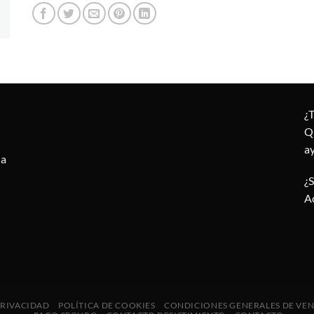
¿
Q
a
la
¿
A
PRIVACIDAD
POLÍTICA DE COOKIES
CONDICIONES GENERALES DE VE