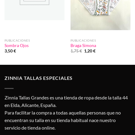
PUBLICACIONES
PUBLICACIONES
Sombra Ojos
Braga Simona
El
El
3,50
€
1,75
€
1,20
€
precio
precio
original
actual
era:
es:
1,75 €.
1,20 €.
ZINNIA TALLAS ESPECIALES
Zinnia Tallas Grandes es una tienda de ropa desde la talla 44
en Elda, Alicante, España.
Para facilitar la compra a todas aquellas personas que no
encuentran su talla en su tienda habitual nace nuestro
servicio de tienda online.