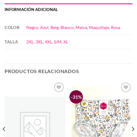
INFORMACIÓN ADICIONAL
COLOR
Negro
,
Azul
,
Beig
,
Blanco
,
Malva
,
Maquillaje
,
Rosa
TALLA
2XL
,
3XL
,
4XL
,
S/M
,
XL
PRODUCTOS RELACIONADOS
-31%
Añadir
Añadir
a la
a la
lista de
lista de
deseos
deseos