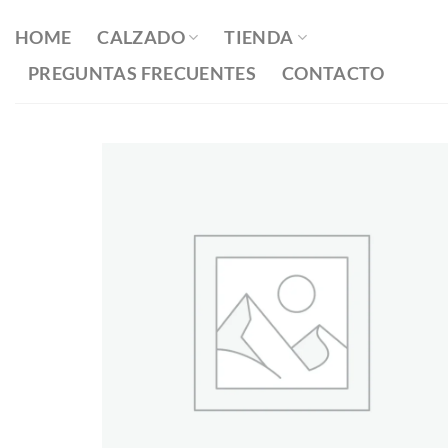
Saltar
al
HOME
CALZADO
TIENDA
contenido
PREGUNTAS FRECUENTES
CONTACTO
Añadir
a la
lista
de
deseos