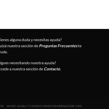
Tienes alguna duda y necesitas ayuda?
uizá nuestra sección de
Preguntas Frecuentes
te
yude.
Sigues necesitando nuestra ayuda?
ccede a nuestra sección de
Contacto
.
NTA
AVISO LEGAL Y CONDICIONES GENERALES DE USO