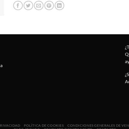
¿
Q
a
la
¿
A
PRIVACIDAD
POLÍTICA DE COOKIES
CONDICIONES GENERALES DE VE