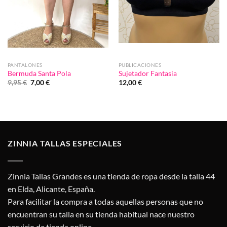
PANTALONES
PUBLICACIONES
Bermuda Santa Pola
Sujetador Fantasia
El
El
9,95
€
7,00
€
12,00
€
precio
precio
original
actual
era:
es:
9,95 €.
7,00 €.
ZINNIA TALLAS ESPECIALES
Zinnia Tallas Grandes es una tienda de ropa desde la talla 44
en Elda, Alicante, España.
Para facilitar la compra a todas aquellas personas que no
encuentran su talla en su tienda habitual nace nuestro
servicio de tienda online.