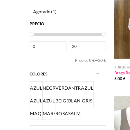
Agotado
(1)
PRECIO
Precio:
0 €
—
20 €
PUBLICA
Braga R
COLORES
5,00
€
AZUL
NEGRO
VERDE
ANTRACITA
AZUL
AZUL
AZUL
BEIGE
BLANCO
GRIS
MARINO
MAQUILLAJE
MARRÓN
ROSA
SALMÓN
PETRÓLEO
VAQUERO