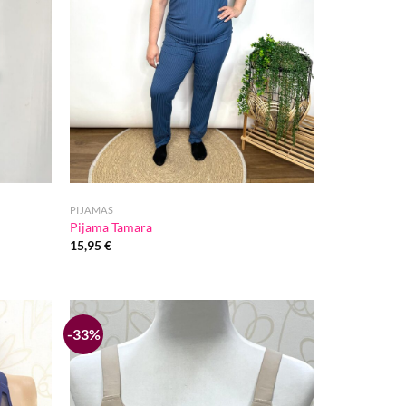
PIJAMAS
Pijama Tamara
15,95
€
-33%
Añadir
Añadir
a la
a la
lista de
lista de
deseos
deseos