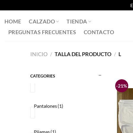
E
Saltar
al
HOME
CALZADO
TIENDA
contenido
PREGUNTAS FRECUENTES
CONTACTO
INICIO
/
TALLA DEL PRODUCTO
/
L
CATEGORIES
-21%
Pantalones
(1)
Pijamas
(1)