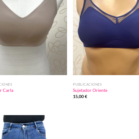
CIONES
PUBLICACIONES
r Carla
Sujetador Oriente
15,00
€
Añadir
a la
lista de