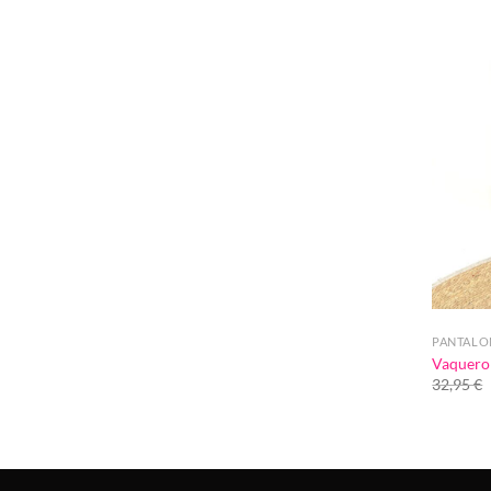
PANTALO
Vaquero 
32,95
€