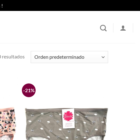
 !
 resultados
-21%
Añadir
Añadir
a la
a la
lista de
lista de
deseos
deseos