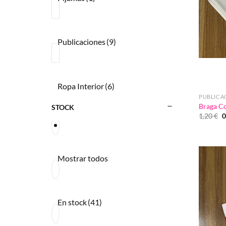
Publicaciones
(9)
Ropa Interior
(6)
PUBLICA
Braga C
STOCK
E
1,20
€
0
p
o
e
1
Mostrar todos
En stock
(41)