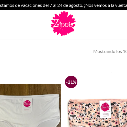
stamos de vacaciones del 7 al 24 de agosto, ¡Nos vemos a la vuelta
Mostrando los 10
-21%
Añadir
a la
lista de
deseos