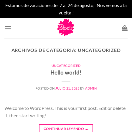
Estamos de vacaciones del 7 al 24 de agosto, ¡Nos vemos a la
vuelta !
Saltar
al
contenido
ARCHIVOS DE CATEGORÍA:
UNCATEGORIZED
UNCATEGORIZED
Hello world!
POSTED ON
JULIO 21, 2025
BY
ADMIN
Welcome to WordPress. This is your first post. Edit or delete
it, then start writing!
CONTINUAR LEYENDO
→