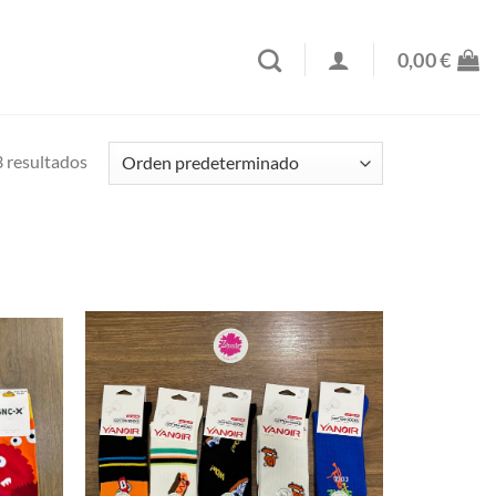
0,00
€
 resultados
Añadir
Añadir
a la
a la
lista de
lista de
deseos
deseos