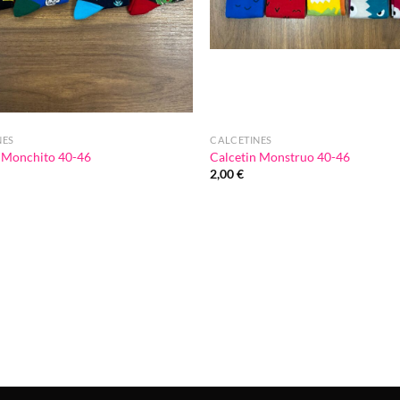
NES
CALCETINES
n Monchito 40-46
Calcetin Monstruo 40-46
2,00
€