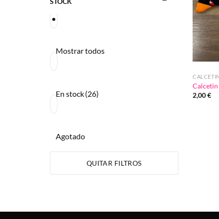
STOCK
Mostrar todos
CALCETI
Calceti
En stock
(26)
2,00
€
Agotado
QUITAR FILTROS