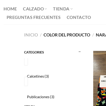
Saltar
al
HOME
CALZADO
TIENDA
contenido
PREGUNTAS FRECUENTES
CONTACTO
INICIO
/
COLOR DEL PRODUCTO
/
NAR
CATEGORIES
Calcetines
(3)
Publicaciones
(3)