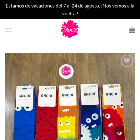
Estamos de vacaciones del 7 al 24 de agosto, ¡Nos vemos a la
vuelta !
Saltar
al
contenido
Añadir
a la
lista
de
deseos