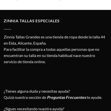
precio
precio
original
actual
era:
es:
1,20 €.
0,95 €.
ZINNIA TALLAS ESPECIALES
Zinnia Tallas Grandes es una tienda de ropa desde la talla 44
en Elda, Alicante, España.
Para facilitar la compra a todas aquellas personas que no
encuentran su talla en su tienda habitual nace nuestro
servicio de tienda online.
¿Tienes alguna duda y necesitas ayuda?
Quizá nuestra sección de
Preguntas Frecuentes
te ayude.
¿Sigues necesitando nuestra ayuda?