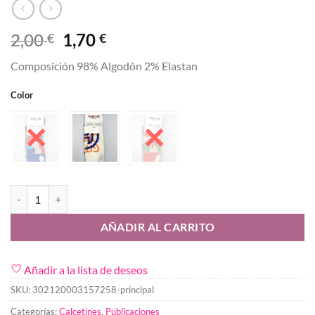
El
El
2,00
1,70
€
€
precio
precio
Composición 98% Algodón 2% Elastan
original
actual
era:
es:
Color
2,00 €.
1,70 €.
Calcetin Picasso 35-40 cantidad
AÑADIR AL CARRITO
Añadir a la lista de deseos
SKU:
302120003157258-principal
Categorías:
Calcetines
,
Publicaciones