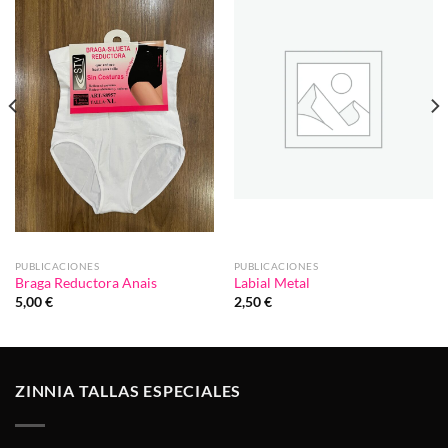
a la
a la
lista de
lista de
deseos
deseos
PUBLICACIONES
PUBLICACIONES
Braga Reductora Anais
Labial Metal
5,00
€
2,50
€
ZINNIA TALLAS ESPECIALES