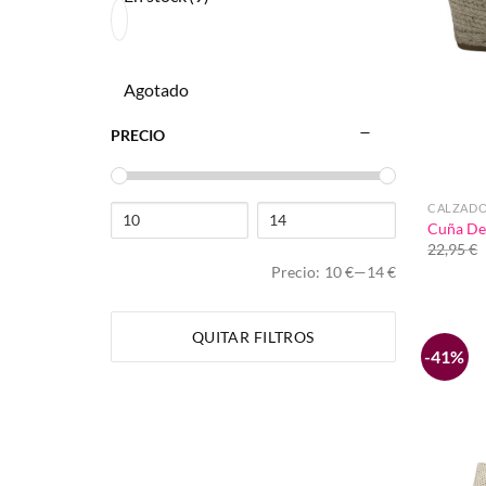
Agotado
PRECIO
CALZAD
Cuña De
22,95
€
Precio:
10 €
—
14 €
QUITAR FILTROS
-41%