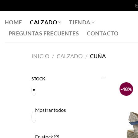
E
Saltar
al
HOME
CALZADO
TIENDA
contenido
PREGUNTAS FRECUENTES
CONTACTO
INICIO
/
CALZADO
/
CUÑA
STOCK
-48%
Mostrar todos
En stock
(9)