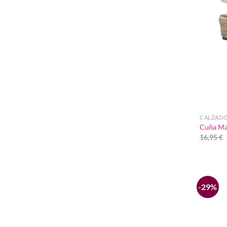
CALZAD
Cuña Ma
16,95
€
-29%