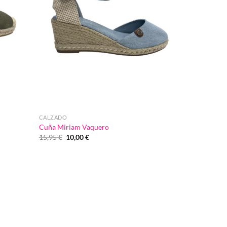
CALZADO
Cuña Miriam Vaquero
El
El
15,95
€
10,00
€
precio
precio
original
actual
era:
es:
15,95 €.
10,00 €.