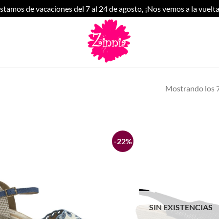
stamos de vacaciones del 7 al 24 de agosto, ¡Nos vemos a la vuelta
Mostrando los 7
-22%
Añadir
a la
lista de
deseos
SIN EXISTENCIAS