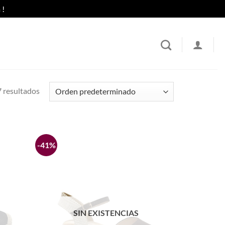
 !
 resultados
-41%
Añadir
Añadir
a la
a la
lista de
lista de
deseos
deseos
SIN EXISTENCIAS