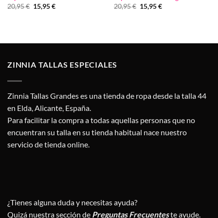
El
El
El
El
20,95
€
15,95
€
20,95
€
15,95
€
precio
precio
precio
precio
original
actual
original
actual
era:
es:
era:
es:
20,95 €.
15,95 €.
20,95 €.
15,95 €.
ZINNIA TALLAS ESPECIALES
Zinnia Tallas Grandes es una tienda de ropa desde la talla 44
en Elda, Alicante, España.
Para facilitar la compra a todas aquellas personas que no
encuentran su talla en su tienda habitual nace nuestro
servicio de tienda online.
¿Tienes alguna duda y necesitas ayuda?
Quizá nuestra sección de
Preguntas Frecuentes
te ayude.