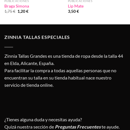
PUBLICACIONES
PUBLICACIONES
Braga Simona
Lip Mate
El
El
1,75
€
1,20
€
3,50
€
precio
precio
original
actual
era:
es:
1,75 €.
1,20 €.
ZINNIA TALLAS ESPECIALES
Zinnia Tallas Grandes es una tienda de ropa desde la talla 44
en Elda, Alicante, España.
Para facilitar la compra a todas aquellas personas que no
encuentran su talla en su tienda habitual nace nuestro
servicio de tienda online.
¿Tienes alguna duda y necesitas ayuda?
Quizá nuestra sección de
Preguntas Frecuentes
te ayude.