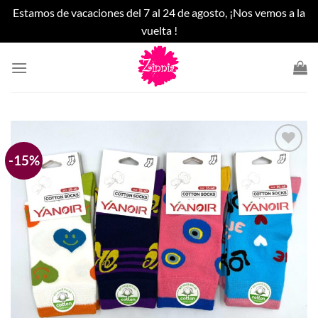
Estamos de vacaciones del 7 al 24 de agosto, ¡Nos vemos a la
vuelta !
Saltar
al
contenido
-15%
Añadir
a la
lista
de
deseos