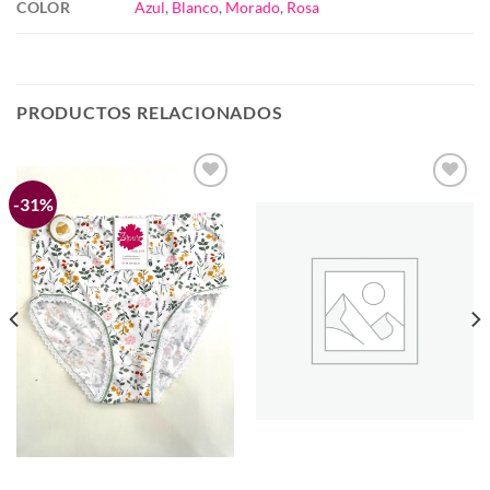
COLOR
Azul
,
Blanco
,
Morado
,
Rosa
PRODUCTOS RELACIONADOS
-31%
Añadir
Añadir
a la
a la
lista de
lista de
deseos
deseos