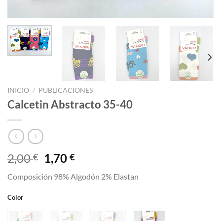
INICIO
/
PUBLICACIONES
Calcetin Abstracto 35-40
El
El
2,00
1,70
€
€
precio
precio
Composición 98% Algodón 2% Elastan
original
actual
era:
es:
Color
2,00 €.
1,70 €.