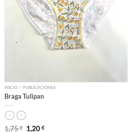
INICIO
/
PUBLICACIONES
Braga Tulipan
El
El
1,75
1,20
€
€