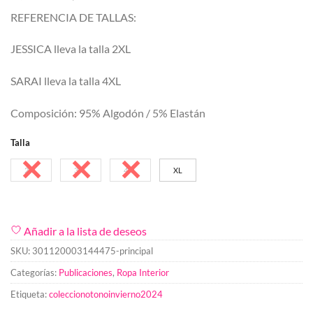
precio
precio
REFERENCIA DE TALLAS:
original
actual
era:
es:
JESSICA lleva la talla 2XL
1,75 €.
1,20 €.
SARAI lleva la talla 4XL
Composición: 95% Algodón / 5% Elastán
Talla
2XL
3XL
4XL
XL
Añadir a la lista de deseos
SKU:
301120003144475-principal
Categorías:
Publicaciones
,
Ropa Interior
Etiqueta:
coleccionotonoinvierno2024