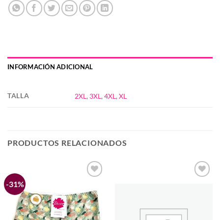
INFORMACIÓN ADICIONAL
TALLA
2XL
,
3XL
,
4XL
,
XL
PRODUCTOS RELACIONADOS
-31%
Añadir
Añadir
a la
a la
lista de
lista de
deseos
deseos