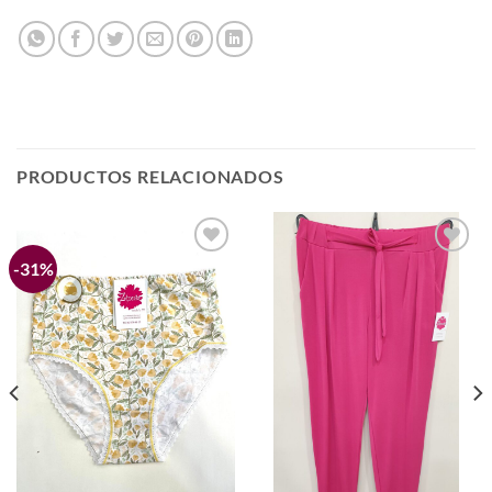
PRODUCTOS RELACIONADOS
-31%
Añadir
Añadir
a la
a la
lista de
lista de
deseos
deseos