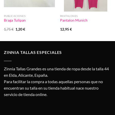
PUBLICACIONES
PANTALONES
Braga Tulipan
Pantalon Munich
El
El
1,75
€
1,20
€
12,95
€
precio
precio
original
actual
era:
es:
1,75 €.
1,20 €.
ZINNIA TALLAS ESPECIALES
Zinnia Tallas Grandes es una tienda de ropa desde la talla 44
en Elda, Alicante, España.
Para facilitar la compra a todas aquellas personas que no
encuentran su talla en su tienda habitual nace nuestro
servicio de tienda online.