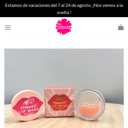
Estamos de vacaciones del 7 al 24 de agosto, ¡Nos vemos a la
vuelta !
Saltar
al
contenido
Añadir
a la
lista
de
deseos