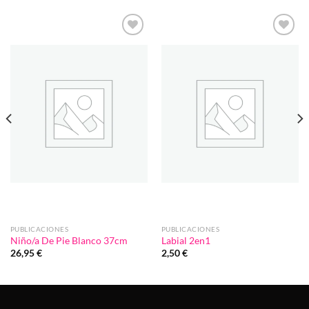
Añadir
Añadir
a la
a la
lista de
lista de
deseos
deseos
PUBLICACIONES
PUBLICACIONES
Niño/a De Pie Blanco 37cm
Labial 2en1
26,95
€
2,50
€