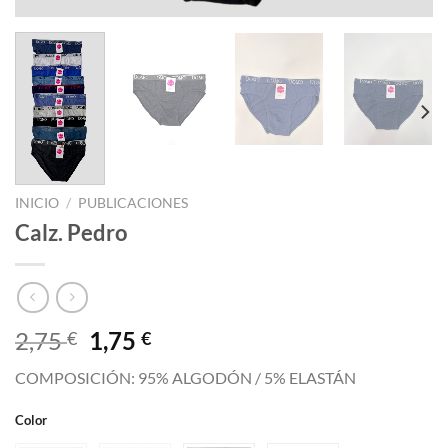
INICIO
/
PUBLICACIONES
Calz. Pedro
El
El
2,75
1,75
€
€
precio
precio
COMPOSICIÓN: 95% ALGODÓN / 5% ELASTÁN
original
actual
era:
es:
Color
2,75 €.
1,75 €.