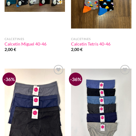
CALCETINES
CALCETINES
Calcetin Miguel 40-46
Calcetin Tetris 40-46
2,00
€
2,00
€
-36%
-36%
Añadir
Añadir
a la
a la
lista de
lista de
deseos
deseos