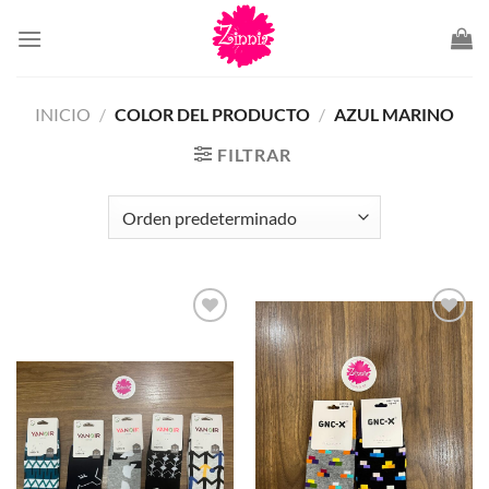
Saltar
al
contenido
INICIO
/
COLOR DEL PRODUCTO
/
AZUL MARINO
FILTRAR
Añadir
Añadir
a la
a la
lista de
lista de
deseos
deseos