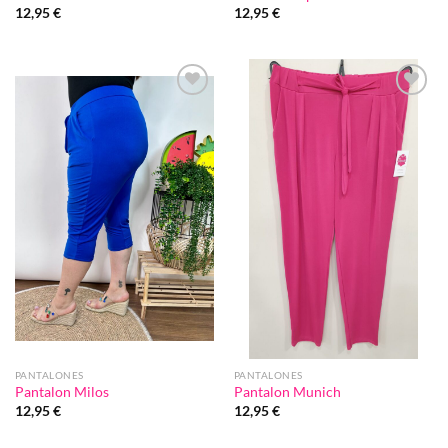
12,95
€
12,95
€
Añadir
Añadir
a la
a la
lista de
lista de
deseos
deseos
PANTALONES
PANTALONES
Pantalon Milos
Pantalon Munich
12,95
€
12,95
€