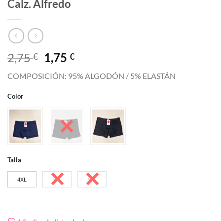
Calz. Alfredo
El
El
2,75
1,75
€
€
precio
precio
COMPOSICIÓN: 95% ALGODÓN / 5% ELASTÁN
original
actual
era:
es:
Color
2,75 €.
1,75 €.
Talla
4XL
5XL
6XL