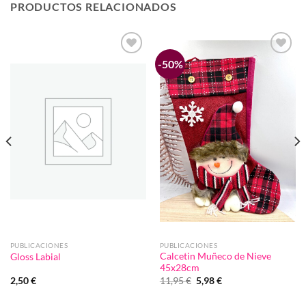
PRODUCTOS RELACIONADOS
-50%
Añadir
Añadir
a la
a la
lista de
lista de
deseos
deseos
PUBLICACIONES
PUBLICACIONES
Calcetin Muñeco de Nieve
Gloss Labial
45x28cm
El
El
2,50
€
11,95
€
5,98
€
precio
precio
original
actual