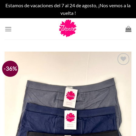
Estamos de vacaciones del 7 al 24 de agosto, ¡Nos vemos a la
vuelta !
Saltar
al
contenido
-36%
Añadir
a la
lista
de
deseos