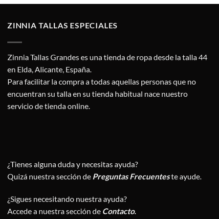
era:
es:
11,95 €.
5,98 €.
ZINNIA TALLAS ESPECIALES
Zinnia Tallas Grandes es una tienda de ropa desde la talla 44
en Elda, Alicante, España.
Para facilitar la compra a todas aquellas personas que no
encuentran su talla en su tienda habitual nace nuestro
servicio de tienda online.
¿Tienes alguna duda y necesitas ayuda?
Quizá nuestra sección de
Preguntas Frecuentes
te ayude.
¿Sigues necesitando nuestra ayuda?
Accede a nuestra sección de
Contacto
.