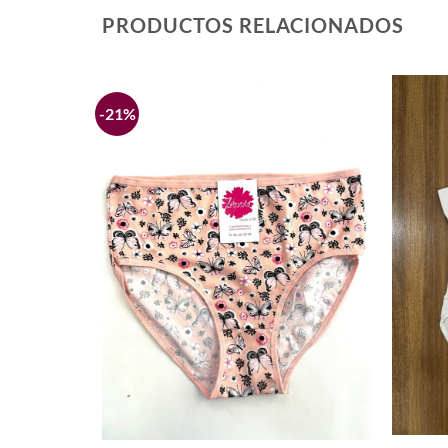
PRODUCTOS RELACIONADOS
-21%
Añadir
Añadir
a la
a la
lista de
lista de
deseos
deseos