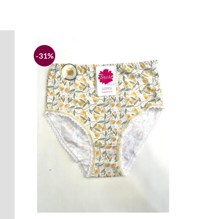
-31%
Añadir
Añadir
a la
a la
lista de
lista de
deseos
deseos