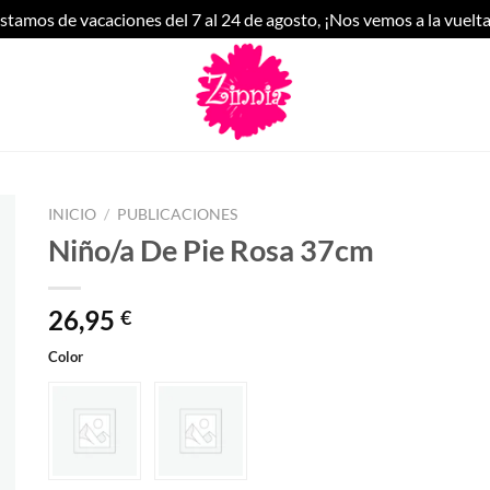
stamos de vacaciones del 7 al 24 de agosto, ¡Nos vemos a la vuelta
INICIO
/
PUBLICACIONES
Niño/a De Pie Rosa 37cm
26,95
€
Color