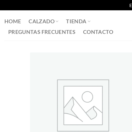
E
Saltar
al
HOME
CALZADO
TIENDA
contenido
PREGUNTAS FRECUENTES
CONTACTO
Añadir
a la
lista
de
deseos