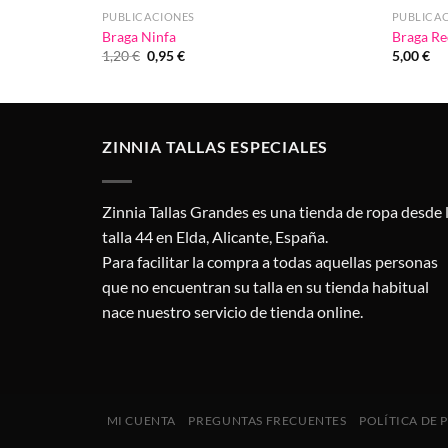
PUBLICACIONES
PUBLICA
Braga Ninfa
Braga Re
El
El
1,20
€
0,95
€
5,00
€
precio
precio
original
actual
era:
es:
1,20 €.
0,95 €.
ZINNIA TALLAS ESPECIALES
Zinnia Tallas Grandes es una tienda de ropa desde 
talla 44 en Elda, Alicante, España.
Para facilitar la compra a todas aquellas personas
que no encuentran su talla en su tienda habitual
nace nuestro servicio de tienda online.
MI CUENTA
PREGUNTAS FRECUENTES
POLÍTICA DE 