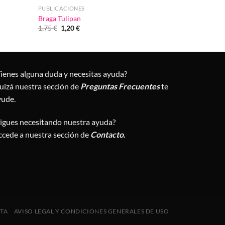
PUBLICACIONES
Braga Tulipan
El
El
1,75
€
1,20
€
precio
precio
original
actual
era:
es:
1,75 €.
1,20 €.
Tienes alguna duda y necesitas ayuda?
uizá nuestra sección de
Preguntas Frecuentes
te
yude.
Sigues necesitando nuestra ayuda?
ccede a nuestra sección de
Contacto
.
NTA
AVISO LEGAL Y CONDICIONES GENERALES DE USO