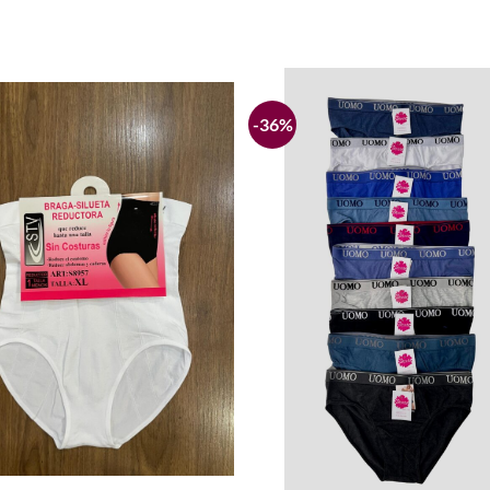
-36%
Añadir
a la
lista de
deseos