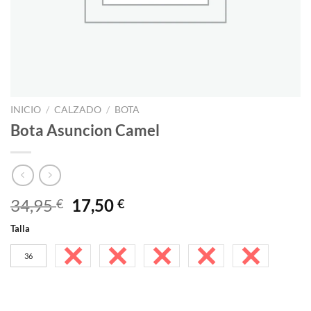
INICIO
/
CALZADO
/
BOTA
Bota Asuncion Camel
El
El
34,95
17,50
€
€
precio
precio
Talla
original
actual
era:
es:
36
37
38
39
40
41
34,95 €.
17,50 €.