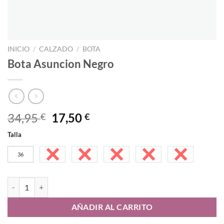
INICIO
/
CALZADO
/
BOTA
Bota Asuncion Negro
El
El
34,95
17,50
€
€
precio
precio
Talla
original
actual
era:
es:
36
37
38
39
40
41
34,95 €.
17,50 €.
Bota Asuncion Negro cantidad
AÑADIR AL CARRITO