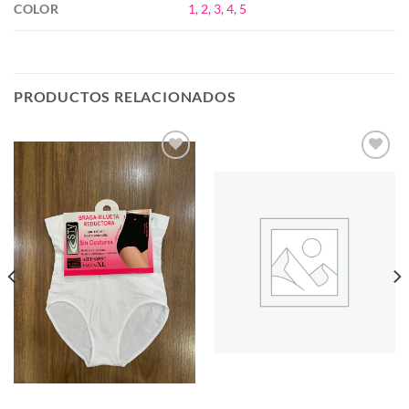
COLOR
1
,
2
,
3
,
4
,
5
PRODUCTOS RELACIONADOS
Añadir
Añadir
a la
a la
lista de
lista de
deseos
deseos