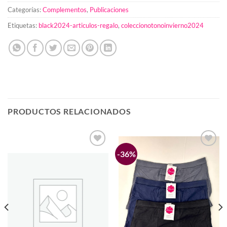
Categorías:
Complementos
,
Publicaciones
Etiquetas:
black2024-articulos-regalo
,
coleccionotonoinvierno2024
PRODUCTOS RELACIONADOS
-36%
Añadir
Añadir
a la
a la
lista de
lista de
deseos
deseos