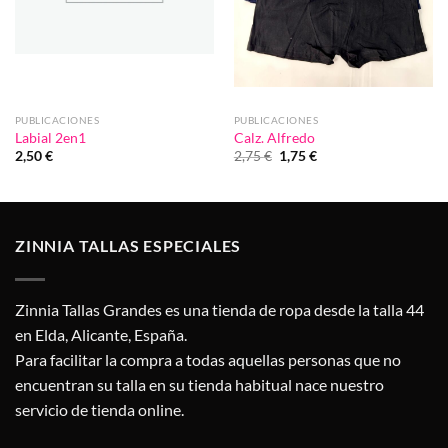
PUBLICACIONES
PUBLICACIONES
Labial 2en1
Calz. Alfredo
El
El
2,50
€
2,75
€
1,75
€
precio
precio
original
actual
era:
es:
2,75 €.
1,75 €.
ZINNIA TALLAS ESPECIALES
Zinnia Tallas Grandes es una tienda de ropa desde la talla 44
en Elda, Alicante, España.
Para facilitar la compra a todas aquellas personas que no
encuentran su talla en su tienda habitual nace nuestro
servicio de tienda online.