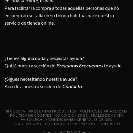
en Elda, Alicante, España.
Para facilitar la compra a todas aquellas personas que no
encuentran su talla en su tienda habitual nace nuestro
servicio de tienda online.
¿Tienes alguna duda y necesitas ayuda?
Quizá nuestra sección de
Preguntas Frecuentes
te ayude.
¿Sigues necesitando nuestra ayuda?
Accede a nuestra sección de
Contacto
.
MI CUENTA
PREGUNTAS FRECUENTES
POLÍTICA DE PRIVACIDAD
POLÍTICA DE COOKIES
CONDICIONES GENERALES DE VENTA
AVISO LEGAL Y CONDICIONES GENERALES DE USO
PAGO SEGURO
CONTACTO DESISTIMIENTO
CONTACTO
Copyright 2026 ©
Zinnia