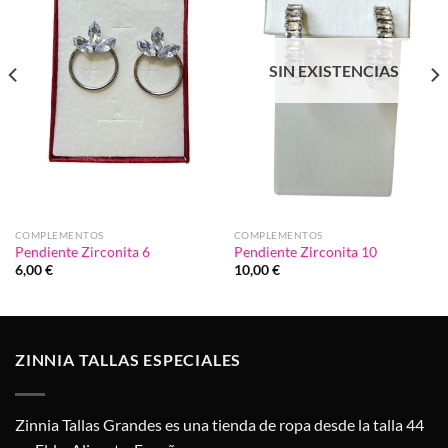
deseos
deseos
SIN EXISTENCIAS
COMPLEMENTOS
COMPLEMENTOS
Pendiente Zirconita 6
Pendiente Zirconita 10
6,00
€
10,00
€
ZINNIA TALLAS ESPECIALES
Zinnia Tallas Grandes es una tienda de ropa desde la talla 44