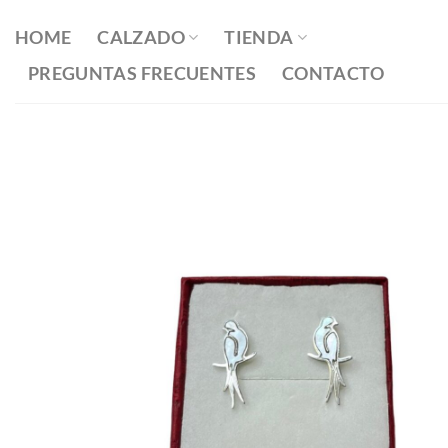
Saltar
al
HOME
CALZADO
TIENDA
contenido
PREGUNTAS FRECUENTES
CONTACTO
Añadir
a la
lista
de
deseos