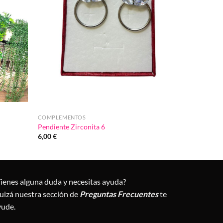
COMPLEMENTOS
Pendiente Zirconita 6
6,00
€
Tienes alguna duda y necesitas ayuda?
uizá nuestra sección de
Preguntas Frecuentes
te
yude.