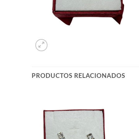
PRODUCTOS RELACIONADOS
Añadir
Añadir
a la
a la
lista de
lista de
deseos
deseos