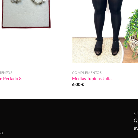
MENTOS
COMPLEMENTOS
e Perlado 8
Medias Tupidas Julia
6,00
€
¿
Q
a
la