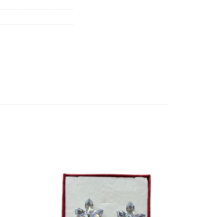
Añadir
Añadir
a la
a la
lista de
lista de
deseos
deseos