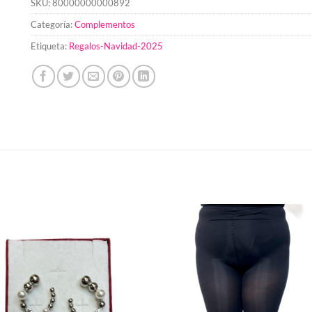
SKU:
80000000000892
Categoría:
Complementos
Etiqueta:
Regalos-Navidad-2025
Añadir
a la
lista de
deseos