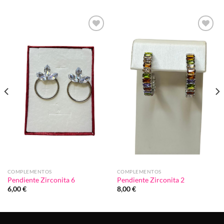
Añadir
Añadir
a la
a la
lista de
lista de
deseos
deseos
COMPLEMENTOS
COMPLEMENTOS
Pendiente Zirconita 6
Pendiente Zirconita 2
6,00
€
8,00
€