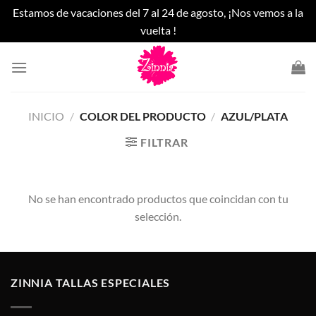
Estamos de vacaciones del 7 al 24 de agosto, ¡Nos vemos a la
vuelta !
Saltar
al
contenido
INICIO
/
COLOR DEL PRODUCTO
/
AZUL/PLATA
FILTRAR
No se han encontrado productos que coincidan con tu
selección.
ZINNIA TALLAS ESPECIALES