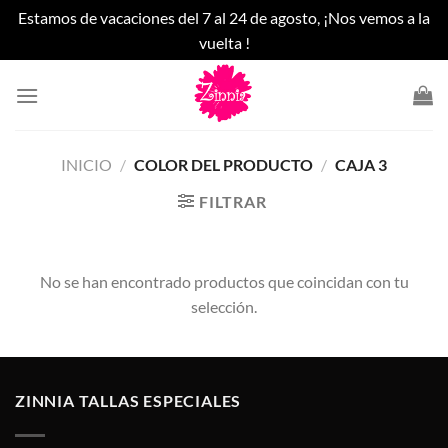
Estamos de vacaciones del 7 al 24 de agosto, ¡Nos vemos a la
vuelta !
Saltar
al
contenido
INICIO
/
COLOR DEL PRODUCTO
/
CAJA 3
FILTRAR
No se han encontrado productos que coincidan con tu
selección.
ZINNIA TALLAS ESPECIALES