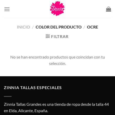
Saltar
al
contenido
INICIO
/
COLOR DEL PRODUCTO
/
OCRE
FILTRAR
No se han encontrado productos que coincidan con tu
selección.
ZINNIA TALLAS ESPECIALES
Zinnia Tallas Grandes es una tienda de ropa desde la talla 44
en Elda, Alicante, España.