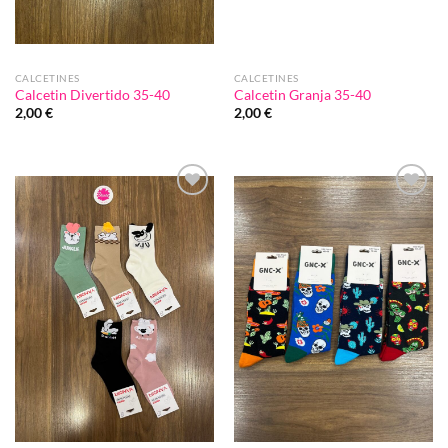
CALCETINES
CALCETINES
Calcetin Divertido 35-40
Calcetin Granja 35-40
2,00
€
2,00
€
Añadir
Añadir
a la
a la
lista de
lista de
deseos
deseos