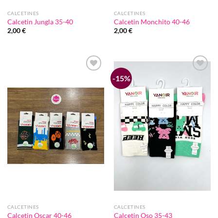
CALCETINES
CALCETINES
Calcetin Jungla 35-40
Calcetin Monchito 40-46
2,00
€
2,00
€
-15%
Añadir
Añadir
a la
a la
lista de
lista de
deseos
deseos
CALCETINES
CALCETINES
Calcetin Oscar 40-46
Calcetin Oso 35-43