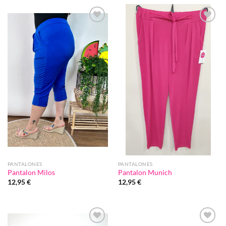
Añadir
Añadir
a la
a la
lista de
lista de
deseos
deseos
PANTALONES
PANTALONES
Pantalon Milos
Pantalon Munich
12,95
€
12,95
€