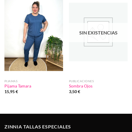
Añadir
Añadir
a la
a la
lista de
lista de
deseos
deseos
SIN EXISTENCIAS
PIJAMAS
PUBLICACIONES
Pijama Tamara
Sombra Ojos
15,95
€
3,50
€
ZINNIA TALLAS ESPECIALES