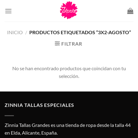
Saltar
al
contenido
INICIO
/
PRODUCTOS ETIQUETADOS “3X2-AGOSTO”
FILTRAR
No se han encontrado productos que coincidan con tu
selección.
ZINNIA TALLAS ESPECIALES
Zinnia Tallas Grandes es una tienda de ropa desde la talla 44
en Elda, Alicante, España.