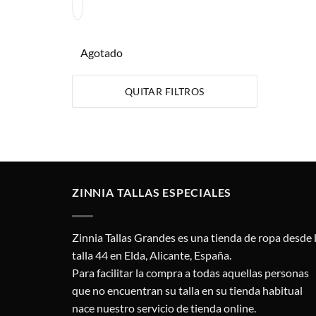
Agotado
QUITAR FILTROS
ZINNIA TALLAS ESPECIALES
Zinnia Tallas Grandes es una tienda de ropa desde 
talla 44 en Elda, Alicante, España.
Para facilitar la compra a todas aquellas personas
que no encuentran su talla en su tienda habitual
nace nuestro servicio de tienda online.