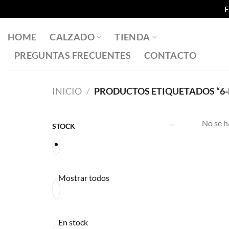
E
Saltar
al
HOME
CALZADO
TIENDA
contenido
PREGUNTAS FRECUENTES
CONTACTO
INICIO
/
PRODUCTOS ETIQUETADOS “6-
No se h
STOCK
Mostrar todos
En stock