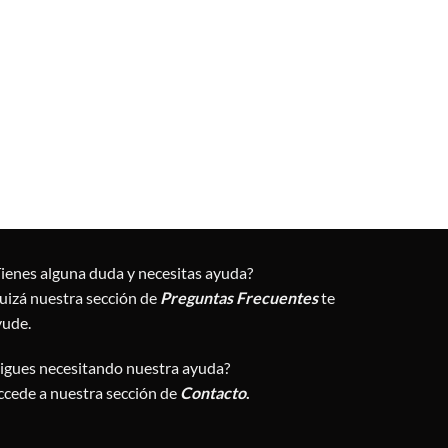
Tienes alguna duda y necesitas ayuda?
uizá nuestra sección de
Preguntas Frecuentes
te
yude.
Sigues necesitando nuestra ayuda?
ccede a nuestra sección de
Contacto
.