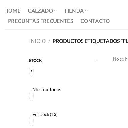
Saltar
al
HOME
CALZADO
TIENDA
contenido
PREGUNTAS FRECUENTES
CONTACTO
INICIO
/
PRODUCTOS ETIQUETADOS “F
No se h
STOCK
Mostrar todos
En stock
(13)