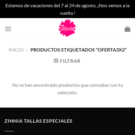
Estamos de vacaciones del 7 al 24 de agosto, ¡Nos vemos a la
vuelta !
Saltar
al
contenido
INICIO
/
PRODUCTOS ETIQUETADOS “OFERTA3X2”
FILTRAR
No se han encontrado productos que coincidan con tu
selección.
ZINNIA TALLAS ESPECIALES