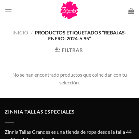
Saltar
al
contenido
INICIO
/
PRODUCTOS ETIQUETADOS “REBAJAS-
ENERO-2024-6.95”
FILTRAR
No se han encontrado productos que coincidan con tu
selección.
ZINNIA TALLAS ESPECIALES
Zinnia Tallas Grandes es una tienda de ropa desde la talla 44