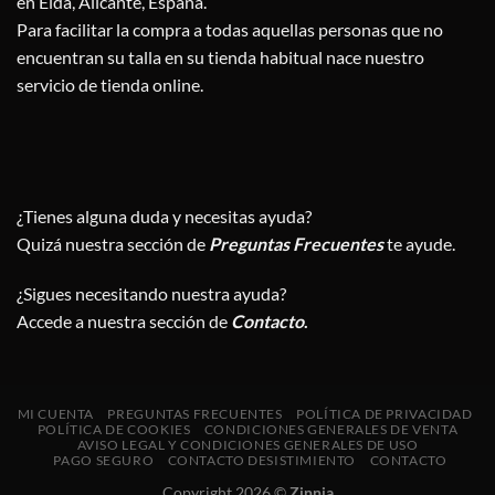
en Elda, Alicante, España.
Para facilitar la compra a todas aquellas personas que no
encuentran su talla en su tienda habitual nace nuestro
servicio de tienda online.
¿Tienes alguna duda y necesitas ayuda?
Quizá nuestra sección de
Preguntas Frecuentes
te ayude.
¿Sigues necesitando nuestra ayuda?
Accede a nuestra sección de
Contacto
.
MI CUENTA
PREGUNTAS FRECUENTES
POLÍTICA DE PRIVACIDAD
POLÍTICA DE COOKIES
CONDICIONES GENERALES DE VENTA
AVISO LEGAL Y CONDICIONES GENERALES DE USO
PAGO SEGURO
CONTACTO DESISTIMIENTO
CONTACTO
Copyright 2026 ©
Zinnia