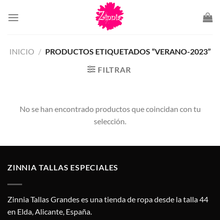
Saltar
al
contenido
INICIO
/
PRODUCTOS ETIQUETADOS “VERANO-2023”
FILTRAR
No se han encontrado productos que coincidan con tu
selección.
ZINNIA TALLAS ESPECIALES
Zinnia Tallas Grandes es una tienda de ropa desde la talla 44
en Elda, Alicante, España.