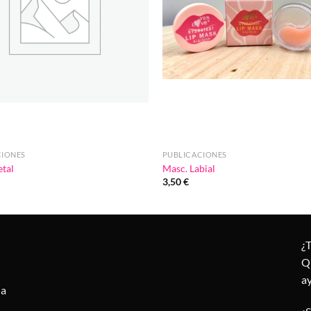
CIONES
PUBLICACIONES
etal
Masc. Labial
3,50
€
¿
Q
a
la