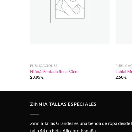
PUBLICACIONES
PUBLICA
Niño/a Sentada Rosa 50cm
Labial M
23,95
€
2,50
€
ZINNIA TALLAS ESPECIALES
Zinnia Tallas Grandes es una tienda de ropa desde 
talla 44 en Elda, Alicante, España.