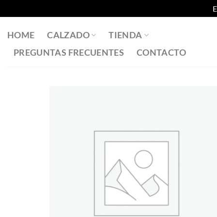
E
Saltar
al
HOME
CALZADO
TIENDA
contenido
PREGUNTAS FRECUENTES
CONTACTO
Añadir
a la
lista
de
deseos