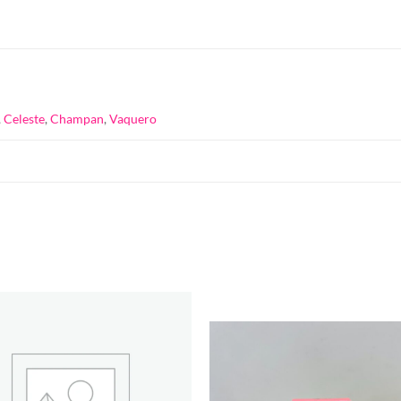
,
Celeste
,
Champan
,
Vaquero
Añadir
a la
lista de
deseos