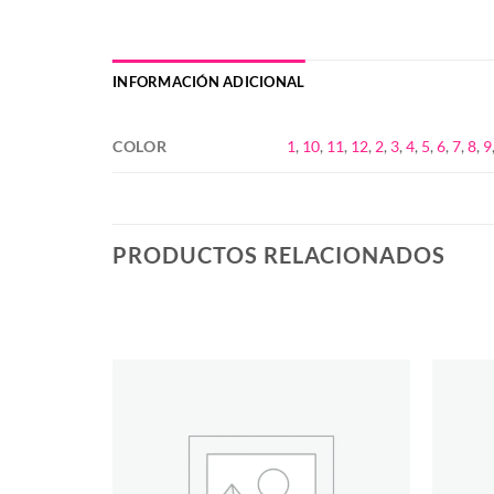
INFORMACIÓN ADICIONAL
COLOR
1
,
10
,
11
,
12
,
2
,
3
,
4
,
5
,
6
,
7
,
8
,
9
PRODUCTOS RELACIONADOS
Añadir
Añadir
a la
a la
lista de
lista de
deseos
deseos