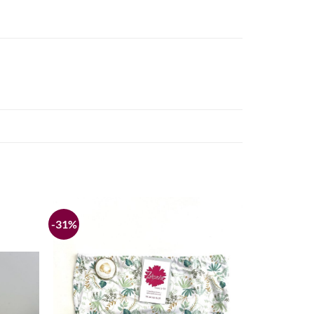
-31%
Añadir
Añadir
a la
a la
lista de
lista de
deseos
deseos