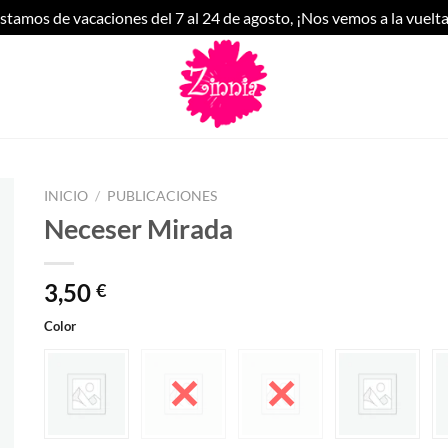
stamos de vacaciones del 7 al 24 de agosto, ¡Nos vemos a la vuelta
INICIO
/
PUBLICACIONES
Neceser Mirada
3,50
€
Color