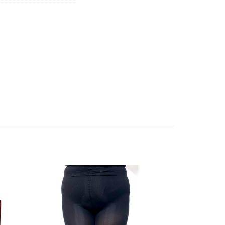
Añadir
Añadir
a la
a la
lista de
lista de
deseos
deseos