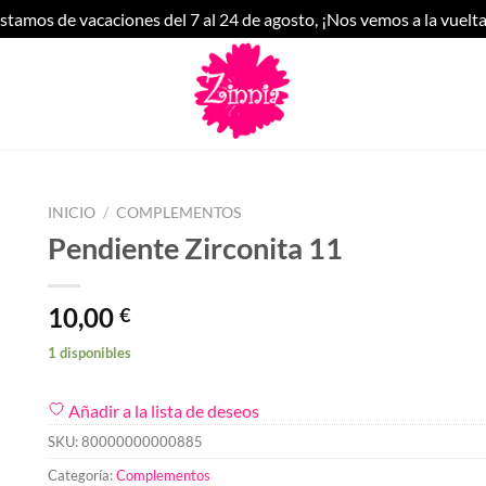
stamos de vacaciones del 7 al 24 de agosto, ¡Nos vemos a la vuelta
INICIO
/
COMPLEMENTOS
Pendiente Zirconita 11
10,00
€
1 disponibles
Añadir a la lista de deseos
SKU:
80000000000885
Categoría:
Complementos