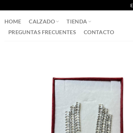
E
Saltar
al
HOME
CALZADO
TIENDA
contenido
PREGUNTAS FRECUENTES
CONTACTO
Añadir
a la
lista
de
deseos