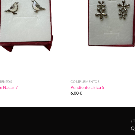
MENTOS
COMPLEMENTOS
e Nacar 7
Pendiente Lirica 5
6,00
€
¿
Q