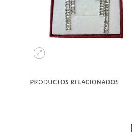
PRODUCTOS RELACIONADOS
Añadir
Añadir
a la
a la
lista de
lista de
deseos
deseos