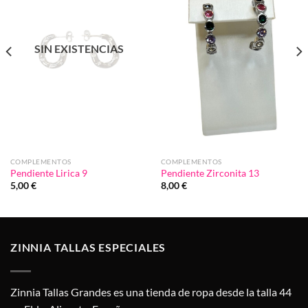
deseos
deseos
SIN EXISTENCIAS
COMPLEMENTOS
COMPLEMENTOS
Pendiente Lirica 9
Pendiente Zirconita 13
5,00
€
8,00
€
ZINNIA TALLAS ESPECIALES
Zinnia Tallas Grandes es una tienda de ropa desde la talla 44