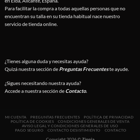
en Elda, Alicante, España.
Para facilitar la compra a todas aquellas personas que no
encuentran su talla en su tienda habitual nace nuestro
servicio de tienda online.
¿Tienes alguna duda y necesitas ayuda?
Quizá nuestra sección de
Preguntas Frecuentes
te ayude.
¿Sigues necesitando nuestra ayuda?
Accede a nuestra sección de
Contacto
.
MI CUENTA
PREGUNTAS FRECUENTES
POLÍTICA DE PRIVACIDAD
POLÍTICA DE COOKIES
CONDICIONES GENERALES DE VENTA
AVISO LEGAL Y CONDICIONES GENERALES DE USO
PAGO SEGURO
CONTACTO DESISTIMIENTO
CONTACTO
Copyright 2026 ©
Zinnia