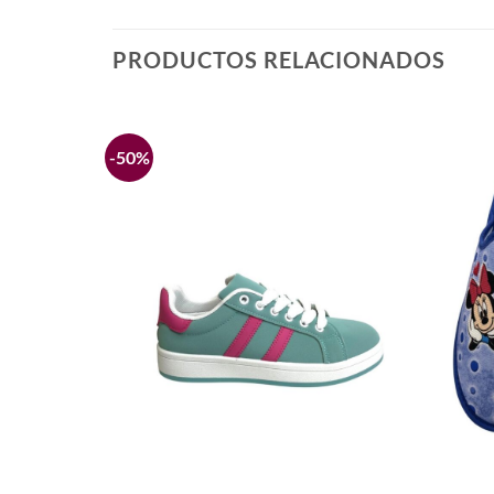
PRODUCTOS RELACIONADOS
-50%
Añadir
Añadir
a la
a la
lista de
lista de
deseos
deseos