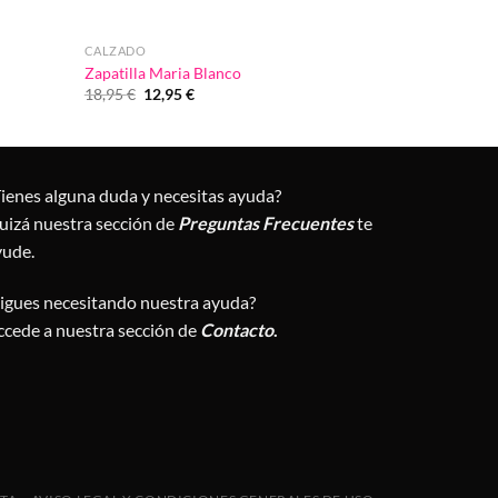
CALZADO
Zapatilla Maria Blanco
El
El
18,95
€
12,95
€
precio
precio
original
actual
era:
es:
18,95 €.
12,95 €.
Tienes alguna duda y necesitas ayuda?
uizá nuestra sección de
Preguntas Frecuentes
te
yude.
Sigues necesitando nuestra ayuda?
ccede a nuestra sección de
Contacto
.