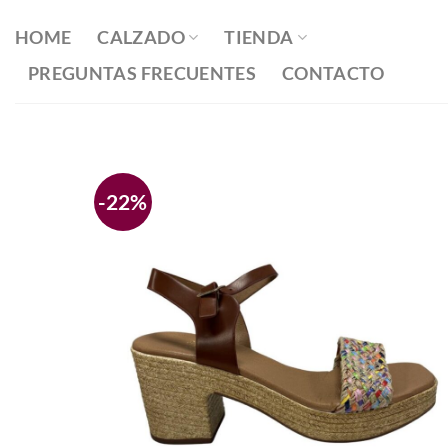
Saltar
al
HOME
CALZADO
TIENDA
contenido
PREGUNTAS FRECUENTES
CONTACTO
-22%
Añadir
a la
lista
de
deseos