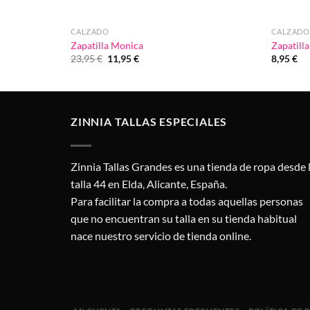
CALZADO
CALZADO
Zapatilla Monica
Zapatill
El
El
23,95
€
11,95
€
8,95
€
precio
precio
original
actual
era:
es:
23,95 €.
11,95 €.
ZINNIA TALLAS ESPECIALES
Zinnia Tallas Grandes es una tienda de ropa desde 
talla 44 en Elda, Alicante, España.
Para facilitar la compra a todas aquellas personas
que no encuentran su talla en su tienda habitual
nace nuestro servicio de tienda online.