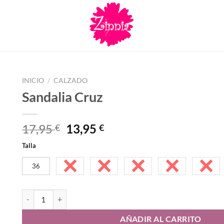
INICIO
/
CALZADO
Sandalia Cruz
El
El
17,95
13,95
€
€
precio
precio
Talla
original
actual
era:
es:
36
37
38
39
40
41
17,95 €.
13,95 €.
Sandalia Cruz cantidad
AÑADIR AL CARRITO