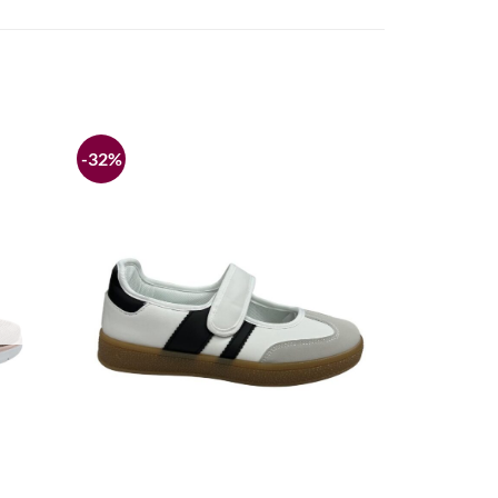
-32%
Añadir
Añadir
a la
a la
lista de
lista de
deseos
deseos