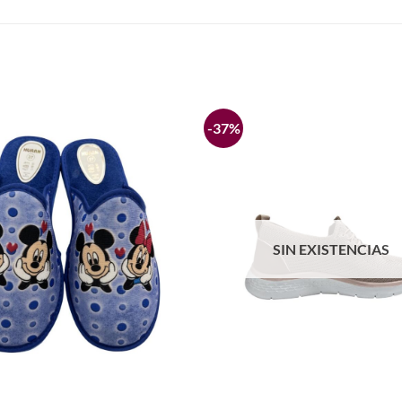
-37%
Añadir
a la
lista de
deseos
SIN EXISTENCIAS