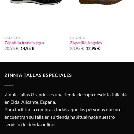
CALZADO
CALZADO
Zapatilla Irene Negro
Zapatilla Angeles
El
El
El
El
20,95
€
14,95
€
23,95
€
12,95
€
precio
precio
precio
precio
original
actual
original
actual
era:
es:
era:
es:
20,95 €.
14,95 €.
23,95 €.
12,95 €.
ZINNIA TALLAS ESPECIALES
Zinnia Tallas Grandes es una tienda de ropa desde la talla 44
en Elda, Alicante, España.
Para facilitar la compra a todas aquellas personas que no
encuentran su talla en su tienda habitual nace nuestro
servicio de tienda online.