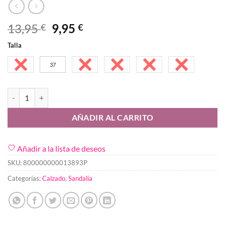
El
El
13,95
9,95
€
€
precio
precio
Talla
original
actual
era:
es:
36
37
38
39
40
41
13,95 €.
9,95 €.
Sandalia Matilde Negro cantidad
AÑADIR AL CARRITO
Añadir a la lista de deseos
SKU:
800000000013893P
Categorías:
Calzado
,
Sandalia